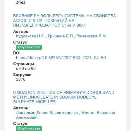
4044
ВЛИЯНИЕ РH ЗОЛЬ-ГЕЛЬ СИСТЕМЫ НА СВОЙСТВА
AL2O3- И SIO2–ПОКРЫТИЙ НА
НИЗКОЛЕГИРОВАННОЙ СТАЛИ 08КП
Авторы
Кудрякова Н О
,
Гришина Е П
,
Раменская Л М
Статус
Опубликован
DOI
https://doi.org/10.52957/27821900_2021_04_50
Страницы
с 50 по 60
Загрузки
3876
OXIDATION KINETICS OF PRIMARY ALCOHOLS AND
METHYLINOOLEATE IN SODIUM DODECYL
SULPHATE MICELLES
Авторы
Лошадкин Денис Владимирович
,
Мачтин Вячеслав
Алексеевич
Статус
Опубликован