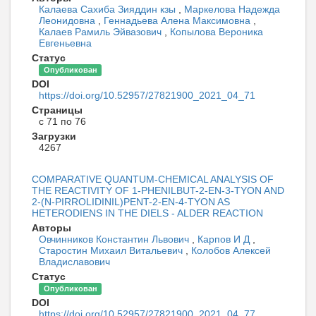
Калаева Сахиба Зияддин кзы
,
Маркелова Надежда
Леонидовна
,
Геннадьева Алена Максимовна
,
Калаев Рамиль Эйвазович
,
Копылова Вероника
Евгеньевна
Статус
Опубликован
DOI
https://doi.org/10.52957/27821900_2021_04_71
Страницы
с 71 по 76
Загрузки
4267
COMPARATIVE QUANTUM-CHEMICAL ANALYSIS OF
THE REACTIVITY OF 1-PHENILBUT-2-EN-3-TYON AND
2-(N-PIRROLIDINIL)PENT-2-EN-4-TYON AS
HETERODIENS IN THE DIELS - ALDER REACTION
Авторы
Овчинников Константин Львович
,
Карпов И Д
,
Старостин Михаил Витальевич
,
Колобов Алексей
Владиславович
Статус
Опубликован
DOI
https://doi.org/10.52957/27821900_2021_04_77