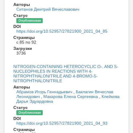
Авторы
Ситанов Дмитрий Вячеславович
Статус
Опубликован
DOI
https://doi.org/10.52957/27821900_2021_04_85
Страницы
с 85 по 92
Загрузки
3736
NITROGEN-CONTAINING HETEROCYCLIC O-, AND S-
NUCLEOPHILES IN REACTIONS WITH 4-
NITROPHTHALONITRILE AND 4-BROMO-5-
NITROPHTHALONITRILE
Авторы
Абрамов Игорь Геннадьевич
,
Баклагин Вячеслав
Леонидович
,
Макарова Елена Сергеевна
,
Клейкова
Дарья Эдуардовна
Статус
Опубликован
DOI
https://doi.org/10.52957/27821900_2021_04_93
Страницы