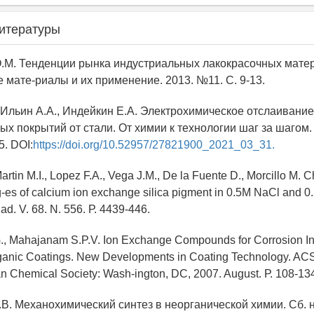
итературы
О.М. Тенденции рынка индустриальных лакокрасочных мате
 мате-риалы и их применение. 2013. №11. С. 9-13.
, Ильин А.А., Индейкин Е.А. Электрохимическое отслаивание
х покрытий от стали. От химии к технологии шаг за шагом. 2
5. DOI:
https://doi.org/10.52957/27821900_2021_03_31.
Martin M.I., Lopez F.A., Vega J.M., De la Fuente D., Morcillo M.
ng-es of calcium ion exchange silica pigment in 0.5M NaCl and
dad. V. 68. N. 556. Р. 4439-446.
G., Mahajanam S.P.V. Ion Exchange Compounds for Corrosion In
ganic Coatings. New Developments in Coating Technology. A
n Chemical Society: Wash-ington, DC, 2007. August. Р. 108-13
В. Механохимический синтез в неорганической химии. Сб. на