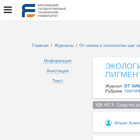
Главная
Журналы
От химии к технологии шаг 
/
/
Информация
ЭКОЛОГ
Аннотация
ПИГМЕН
Текст
Журнал:
ОТ ХИ
Рубрики:
НАУЧН
УДК 667.6  Средства д
Ильин Алек