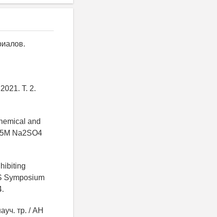
риалов.
021. Т. 2.
 Chemical and
 0.5M Na2SO4
hibiting
CS Symposium
4.
уч. тр. / АН