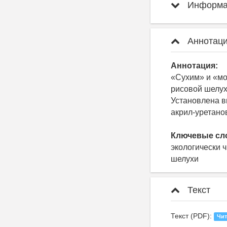
Информац
Аннотаци
Аннотация:
«Сухим» и «м
рисовой шелух
Установлена в
акрил-уретано
Ключевые сл
экологически 
шелухи
Текст
Текст (PDF):
Чит