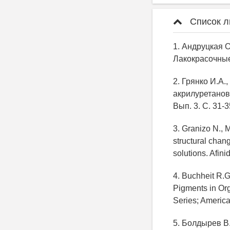
Список л
1. Андруцкая 
Лакокрасочные
2. Грянко И.А.
акрилуретановы
Вып. 3. С. 31-3
3. Granizo N., 
structural cha
solutions. Afini
4. Buchheit R.
Pigments in Or
Series; America
5. Болдырев В.