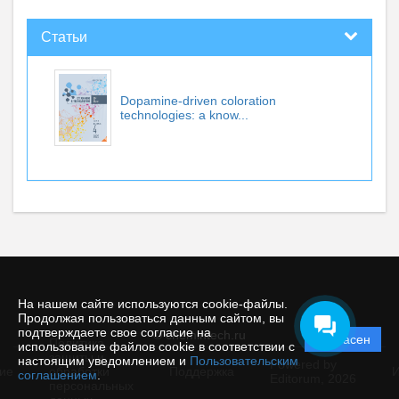
Статьи
Dopamine-driven coloration
technologies: a know...
На нашем сайте используются cookie-файлы.
Продолжая пользоваться данным сайтом, вы
подтверждаете свое согласие на
© chemintech.ru
Согласен
Политика
использование файлов cookie в соответствии с
защиты и
настоящим уведомлением и
Пользовательским
Powered by
ие
обработки
Поддержка
И
соглашением
.
Editorum,
2026
персональных