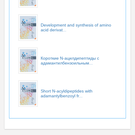
Development and synthesis of amino
acid derivat...
Короткие N-ацилдипептиды с
адамантилбензоильным...
Short N-acyldipeptides with
adamantylbenzoyl fr...