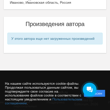
Иваново, Ивановская область, Россия
Произведения автора
У этого автора еще нет загруженных произведений
На нашем сайте используются cookie-файлы.
Продолжая пользоваться данным сайтом, вы
подтверждаете свое согласие на
© chemintech.ru
Согласен
Политика
использование файлов cookie в соответствии с
защиты и
настоящим уведомлением и
Пользовательским
Powered by
ие
обработки
Поддержка
И
соглашением
.
Editorum,
2026
персональных