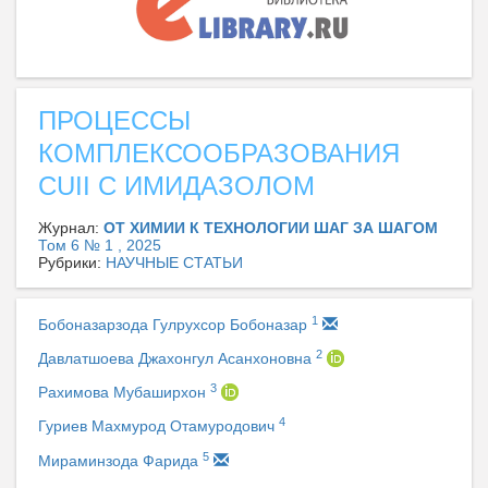
ПРОЦЕССЫ
КОМПЛЕКСООБРАЗОВАНИЯ
СUII С ИМИДАЗОЛОМ
Журнал:
ОТ ХИМИИ К ТЕХНОЛОГИИ ШАГ ЗА ШАГОМ
Том 6 № 1 , 2025
Рубрики:
НАУЧНЫЕ СТАТЬИ
1
Бобоназарзода Гулрухсор Бобоназар
2
Давлатшоева Джахонгул Асанхоновна
3
Рахимова Мубаширхон
4
Гуриев Махмурод Отамуродович
5
Мираминзода Фарида