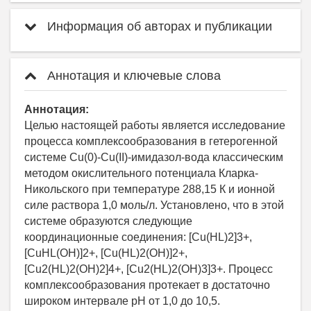
Информация об авторах и публикации
Аннотация и ключевые слова
Аннотация:
Целью настоящей работы является исследование
процесса комплексообразования в гетерогенной
системе Cu(0)-Cu(II)-имидазол-вода классическим
методом окислительного потенциала Кларка-
Никольского при температуре 288,15 К и ионной
силе раствора 1,0 моль/л. Установлено, что в этой
системе образуются следующие
координационные соединения: [Сu(НL)2]3+,
[СuНL(ОН)]2+, [Сu(НL)2(ОН)]2+,
[Сu2(НL)2(ОН)2]4+, [Сu2(НL)2(ОН)3]3+. Процесс
комплексообразования протекает в достаточно
широком интервале рН от 1,0 до 10,5.