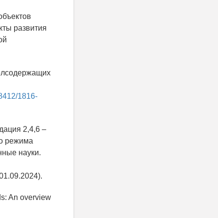
объектов
кты развития
ой
енолсодержащих
и
18412/1816-
дация 2,4,6 –
о режима
нные науки.
1.09.2024).
ds: An overview