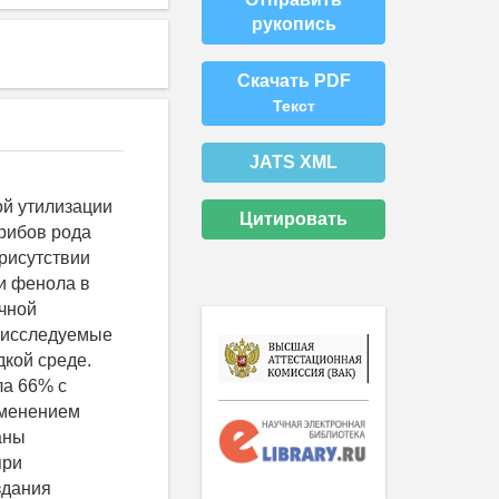
рукопись
Скачать PDF
Текст
JATS XML
ой утилизации
Цитировать
грибов рода
рисутствии
и фенола в
ичной
о исследуемые
кой среде.
ла 66% с
именением
аны
при
здания