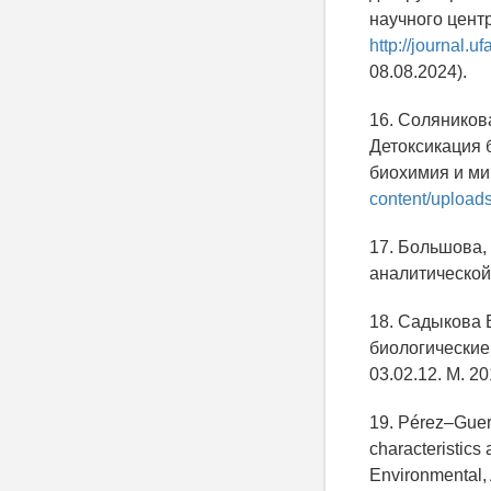
научного центр
http://journal.
08.08.2024).
16. Соляникова
Детоксикация 
биохимия и мик
content/upload
17. Большова, 
аналитической 
18. Садыкова В
биологические 
03.02.12. М. 20
19. Pérez–Guerr
characteristics 
Environmental, 