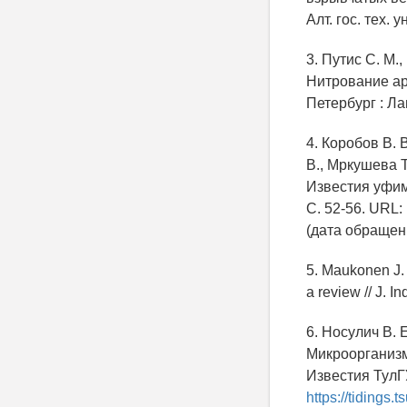
Алт. гос. тех. у
3. Путис С. М
Нитрование ар
Петербург : Лан
4. Коробов В. В
В., Мркушева Т
Известия уфимс
С. 52-56. URL:
(дата обращени
5. Maukonen J. 
a review // J. I
6. Носулич В. Е
Микроорганизм
Известия ТулГУ
https://tidings.