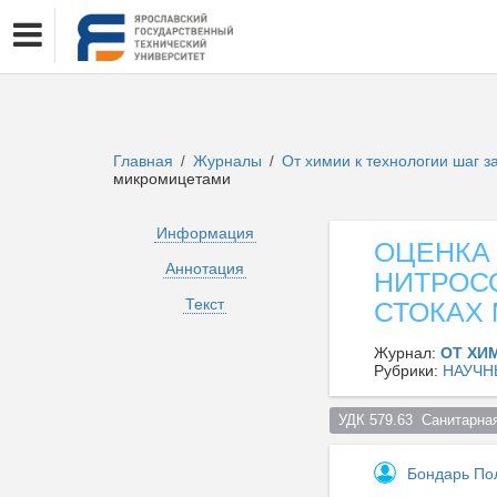
Главная
Журналы
От химии к технологии шаг 
/
/
микромицетами
Информация
ОЦЕНКА
Аннотация
НИТРОС
Текст
СТОКАХ
Журнал:
ОТ ХИ
Рубрики:
НАУЧН
УДК 579.63  Санитарна
Бондарь По