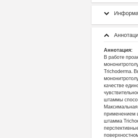
Информац
Аннотаци
Аннотация:
В работе проа
мононитротолу
Trichoderma. 
мононитротолу
качестве един
чувствительно
штаммы способ
Максимальная 
применением ш
штамма Tricho
перспективные
поверхностном