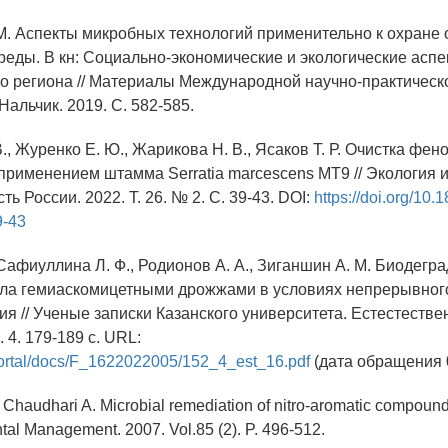
 М. Аспекты микробных технологий применительно к охране 
еды. В кн: Социально-экономические и экологические аспе
о региона // Материалы Международной научно-практическ
альчик. 2019. С. 582-585.
В., Журенко Е. Ю., Жарикова Н. В., Ясаков Т. Р. Очистка ф
 применением штамма Serratia marcescens MT9 // Экология 
 России. 2022. Т. 26. № 2. С. 39-43. DOI:
https://doi.org/10.
9-43
 Сафиуллина Л. Ф., Родионов А. А., Зиганшин А. М. Биодегра
ола гемиаскомицетными дрожжами в условиях непрерывног
ия // Ученые записки Казанского университета. Естестестве
н. 4. 179-189 с. URL:
/portal/docs/F_1622022005/152_4_est_16.pdf
(дата обращения 0
, Chaudhari A. Microbial remediation of nitro-aromatic compoun
ntal Management. 2007. Vol.85 (2). P. 496-512.