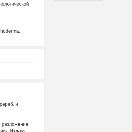
нологической
choderma,
ерераб. и
е разложение
йск: Изд-во