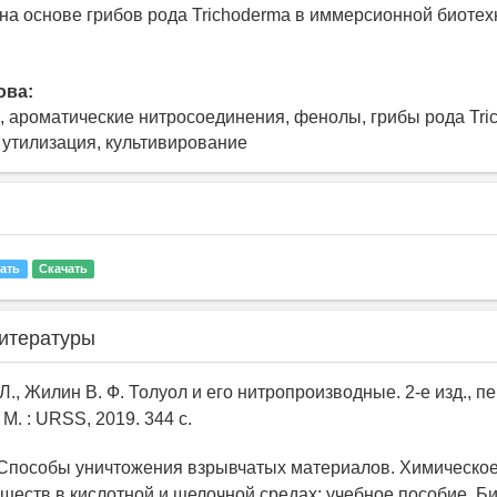
на основе грибов рода Trichoderma в иммерсионной биотех
ова:
, ароматические нитросоединения, фенолы, грибы рода Tri
 утилизация, культивирование
ать
Скачать
итературы
 Л., Жилин В. Ф. Толуол и его нитропроизводные. 2-е изд., п
 М. : URSS, 2019. 344 с.
. Способы уничтожения взрывчатых материалов. Химическо
ществ в кислотной и щелочной средах: учебное пособие. Би