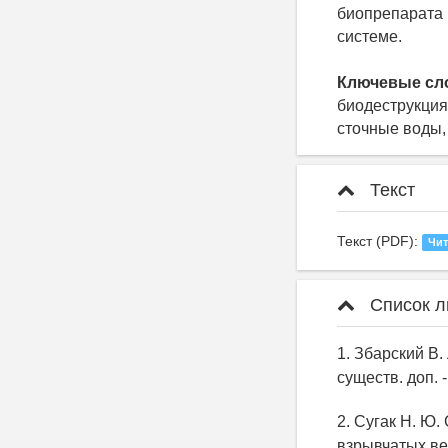
биопрепарата 
системе.
Ключевые сл
биодеструкция
сточные воды,
Текст
Текст (PDF):
Чит
Список л
1. Збарский В.
существ. доп. -
2. Сугак Н. Ю
взрывчатых ве