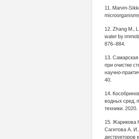
11. Marvin-Sikk
microorganisms 
12. Zhang M., Li
water by immobi
876–884.
13. Самарская
при очистке с
научно-практи
40.
14. Кособрино
водных сред, 
техники. 2020. 
15. Жарикова Н
Сагитова А. И
деструкторов 