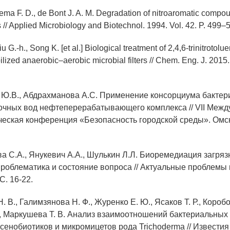
ema F. D., de Bont J. A. M. Degradation of nitroaromatic compo
// Applied Microbiology and Biotechnol. 1994. Vol. 42. P. 499–
u G.-h., Song K. [et al.] Biological treatment of 2,4,6-trinitrotol
lized anaerobic–aerobic microbial filters // Chem. Eng. J. 2015. 
 Ю.В., Абдрахманова А.С. Применение консорциума бактери
точных вод нефтеперерабатывающего комплекса // VII Меж
ческая конференция «Безопасность городской среды». Омск.
ва С.А., Янукевич А.А., Шулькин Л.Л. Биоремедиация загря
проблематика и состояние вопроса // Актуальные проблемы 
С. 16-22.
. В., Галимзянова Н. Ф., Журенко Е. Ю., Ясаков Т. Р., Коробов
., Маркушева Т. В. Анализ взаимоотношений бактериальны
ксенобиотиков и микромицетов рода Trichoderma // Извести