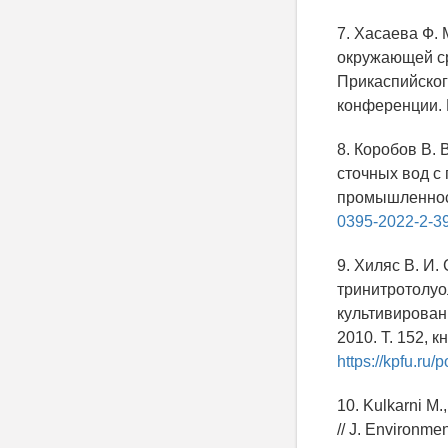
7. Хасаева Ф.
окружающей ср
Прикаспийског
конференции. Н
8. Коробов В. 
сточных вод с
промышленность
0395-2022-2-3
9. Хиляс В. И.
тринитротолу
культивирован
2010. Т. 152, к
https://kpfu.ru
10. Kulkarni M.
// J. Environme