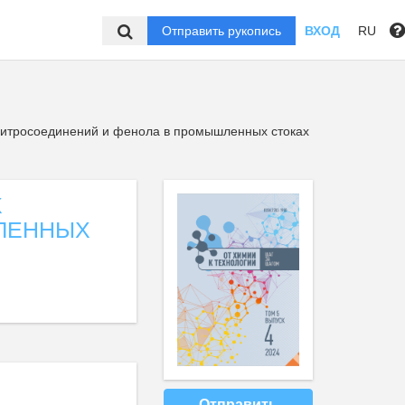
Отправить рукопись
ВХОД
RU
нитросоединений и фенола в промышленных стоках
Х
ЛЕННЫХ
Отправить