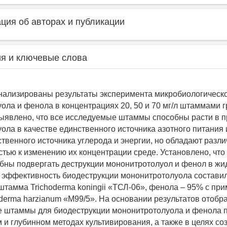
ия об авторах и публикации
я и ключевые слова
нализированы результаты эксперимента микробиологическ
ола и фенола в концентрациях 20, 50 и 70 мг/л штаммами 
Выявлено, что все исследуемые штаммы способны расти в п
ола в качестве единственного источника азотного питания 
ственного источника углерода и энергии, но обладают разл
стью к изменению их концентрации среде. Установлено, чт
ны подвергать деструкции мононитротолуол и фенол в жид
эффективность биодеструкции мононитротолуола состави
тамма Trichoderma koningii «ТСЛ-06», фенола – 95% с пр
derma harzianum «M99/5». На основании результатов отобр
 штаммы для биодеструкции мононитротолуола и фенола 
 и глубинном методах культивирования, а также в целях со