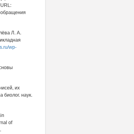
 URL:
 обращения
лёва Л. А.
рикладная
s.ru/wp-
Основы
нисей, их
 биолог. наук.
in
rnal of
.