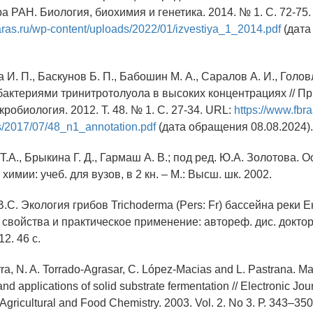
а РАН. Биология, биохимия и генетика. 2014. № 1. С. 72-75.
ufaras.ru/wp-content/uploads/2022/01/izvestiya_1_2014.pdf
(дата
 И. П., Баскунов Б. П., Бабошин М. А., Саралов А. И., Голов
бактериями тринитротолуола в высоких концентрациях // П
робиология. 2012. Т. 48. № 1. С. 27-34. URL:
https://www.fbra
s/2017/07/48_n1_annotation.pdf
(дата обращения 08.08.2024).
Т.А., Брыкина Г. Д., Гармаш А. В.; под ред. Ю.А. Золотова. 
химии: учеб. для вузов, в 2 кн. – М.: Высш. шк. 2002.
.С. Экология грибов Trichoderma (Pers: Fr) бассейна реки Е
свойства и практическое применение: автореф. дис. доктора
12. 46 с.
a, N. A. Torrado-Agrasar, C. López-Macias and L. Pastrana. Ma
and applications of solid substrate fermentation // Electronic Jou
Agricultural and Food Chemistry. 2003. Vol. 2. No 3. Р. 343–350