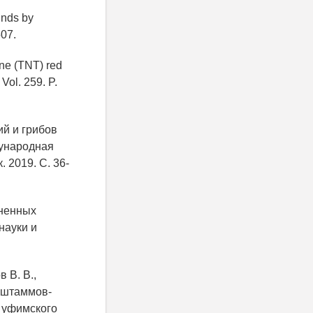
unds by
507.
uene (TNT) red
Vol. 259. P.
й и грибов
дународная
 2019. С. 36-
зненных
науки и
 В. В.,
х штаммов-
я уфимского