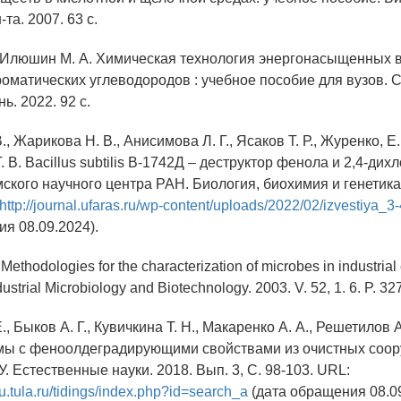
н-та. 2007. 63 с.
., Илюшин М. А. Химическая технология энергонасыщенных 
оматических углеводородов : учебное пособие для вузов. 
ь. 2022. 92 с.
., Жарикова Н. В., Анисимова Л. Г., Ясаков Т. Р., Журенко, Е
. В. Bacillus subtilis B-1742Д – деструктор фенола и 2,4-дих
кого научного центра РАН. Биология, биохимия и генетика.
http://journal.ufaras.ru/wp-content/uploads/2022/02/izvestiya_3
я 08.09.2024).
Methodologies for the characterization of microbes in industrial
ndustrial Microbiology and Biotechnology. 2003. V. 52, 1. 6. P. 3
., Быков А. Г., Кувичкина Т. Н., Макаренко А. А., Решетилов А
ы с феноолдеградирующими свойствами из очистных соору
. Естественные науки. 2018. Вып. 3, С. 98-103. URL:
tsu.tula.ru/tidings/index.php?id=search_a
(дата обращения 08.09