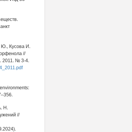
веществ.
Санкт
. Ю., Кусова И.
лорфенола //
 2011. № 3-4.
-4_2011.pdf
 environments:
27–356.
. Н.
жений //
.2024).