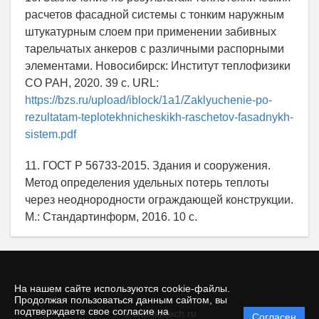
расчетов фасадной системы с тонким наружным
штукатурным слоем при применении забивных
тарельчатых анкеров с различными распорными
элементами. Новосибирск: Институт теплофизики
СО РАН, 2020. 39 с. URL:
https://bzs.ru/upload/iblock/1a1/Zaklyuchenie-po-
rezultatam-teplotekhnicheskikh-raschetov-fasadnykh-
sistem.pdf
11. ГОСТ Р 56733-2015. Здания и сооружения.
Метод определения удельных потерь теплоты
через неоднородности ограждающей конструкции.
М.: Стандартинформ, 2016. 10 с.
На нашем сайте используются cookie-файлы.
Продолжая пользоваться данным сайтом, вы
подтверждаете свое согласие на
© chemintech.ru
Согласен