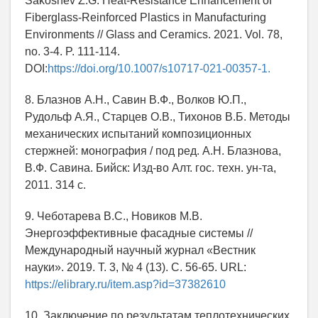
Sakoshev Z.G. Heat-Resistance Enhancement of
Fiberglass-Reinforced Plastics in Manufacturing
Environments // Glass and Ceramics. 2021. Vol. 78,
no. 3-4. P. 111-114.
DOI:
https://doi.org/10.1007/s10717-021-00357-1.
8. Блазнов А.Н., Савин В.Ф., Волков Ю.П.,
Рудольф А.Я., Старцев О.В., Тихонов В.Б. Методы
механических испытаний композиционных
стержней: монография / под ред. А.Н. Блазнова,
В.Ф. Савина. Бийск: Изд-во Алт. гос. техн. ун-та,
2011. 314 с.
9. Чеботарева В.С., Новиков М.В.
Энергоэффективные фасадные системы //
Международный научный журнал «Вестник
науки». 2019. Т. 3, № 4 (13). С. 56-65. URL:
https://elibrary.ru/item.asp?id=37382610
10. Заключение по результатам теплотехнических